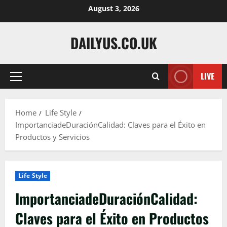
Skip
August 3, 2026
to
content
DAILYUS.CO.UK
LIVE
Primary
Menu
Home
Life Style
ImportanciadeDuraciónCalidad: Claves para el Éxito en
Productos y Servicios
Life Style
ImportanciadeDuraciónCalidad:
Claves para el Éxito en Productos